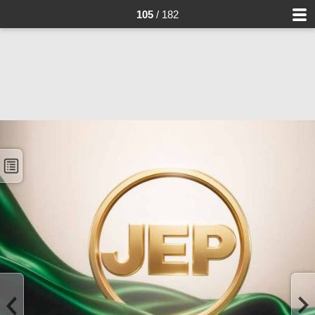
105
/ 182