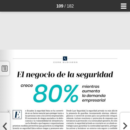
109
/ 182