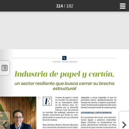
114
/ 182