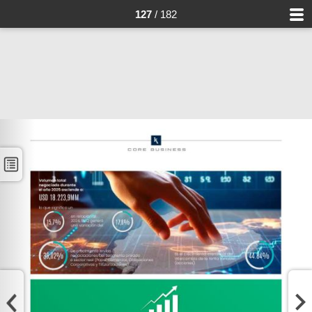
127
/ 182