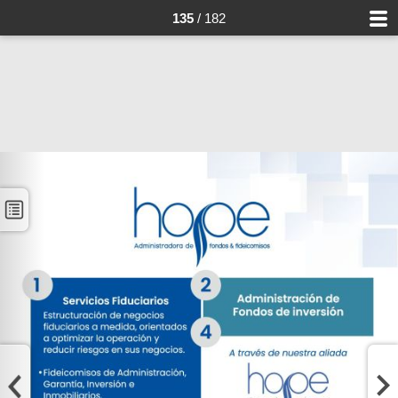
135
/ 182