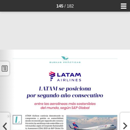
145
/ 182