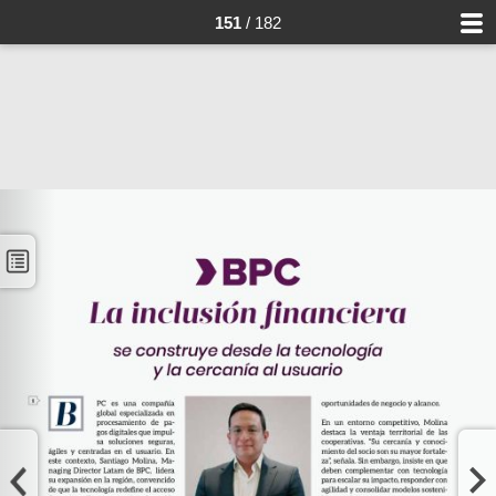
151
/ 182