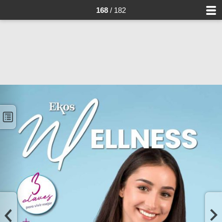
168
/ 182