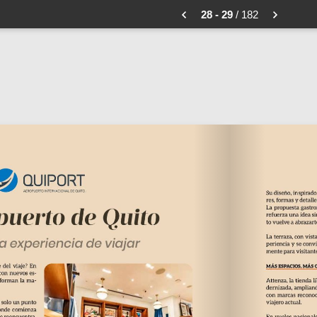
28 - 29
/ 182