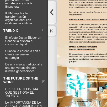
estratégica y solidez
financiera
ILUM impulsa la
transformación
organizacional con
inteligencia artificial
TREND X
El efecto Justin Bieber en
Coachella dispara el
consumo digital
Cuando la cercanía con el
cliente se vuelve
estrategia
De una marca tradicional a
una conversación con
nuevas generaciones
THE FUTURE OF THE
WORK
CRECE LA INDUSTRIA
QUE GESTIONA EL
TALENTO
LA IMPORTANCIA DE LA
ASESORÍA JURÍDICA EN