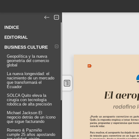
INDICE
EDITORIAL
BUSINESS CULTURE
Geopolítica y la nueva
geometría del comercio
global
La nueva longevidad: el
nacimiento de un mercado
que transformará el
Ecuador
SOLCA Quito eleva la
cirugía con tecnología
robótica de alta precisión
Michael Jackson El
negocio detrás de un ícono
que sigue facturando
Romero & Pazmiño
cumple 25 años apostando
por calidad, visión