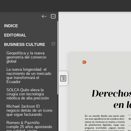
INDICE
EDITORIAL
BUSINESS CULTURE
Geopolítica y la nueva
geometría del comercio
global
La nueva longevidad: el
nacimiento de un mercado
que transformará el
Ecuador
SOLCA Quito eleva la
cirugía con tecnología
robótica de alta precisión
Michael Jackson El
negocio detrás de un ícono
que sigue facturando
Romero & Pazmiño
cumple 25 años apostando
por calidad, visión