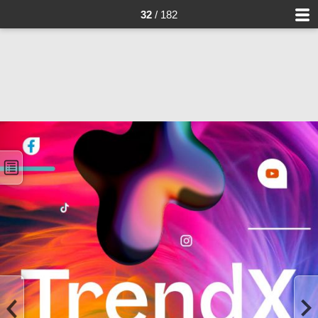
32
/ 182