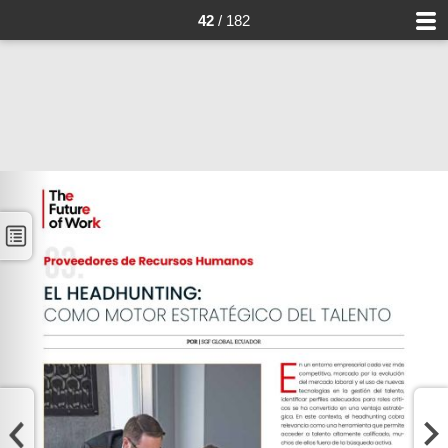
42
/ 182