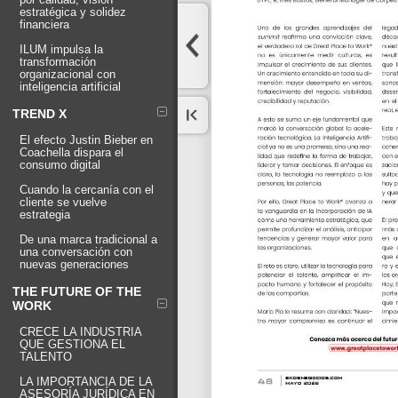
estratégica y solidez
financiera
ILUM impulsa la
transformación
organizacional con
inteligencia artificial
TREND X
El efecto Justin Bieber en
Coachella dispara el
consumo digital
Cuando la cercanía con el
cliente se vuelve
estrategia
De una marca tradicional a
una conversación con
nuevas generaciones
THE FUTURE OF THE
WORK
CRECE LA INDUSTRIA
QUE GESTIONA EL
TALENTO
LA IMPORTANCIA DE LA
ASESORÍA JURÍDICA EN