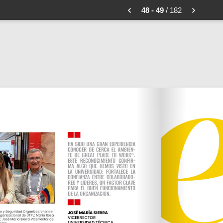
48 - 49
/ 182