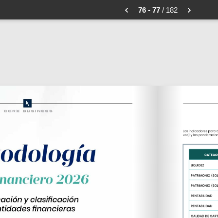
76 - 77
/ 182