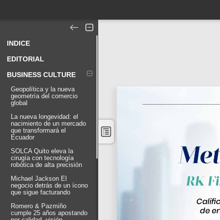
INDICE
EDITORIAL
BUSINESS CULTURE
Geopolítica y la nueva
geometría del comercio
global
La nueva longevidad: el
nacimiento de un mercado
que transformará el
Ecuador
SOLCA Quito eleva la
cirugía con tecnología
robótica de alta precisión
Michael Jackson El
negocio detrás de un ícono
que sigue facturando
Romero & Pazmiño
cumple 25 años apostando
por calidad, visión