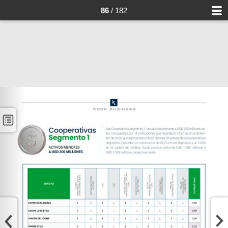
86
/ 182