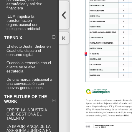
estratégica y solidez
financiera
ILUM impulsa la
transformación
organizacional con
inteligencia artificial
TREND X
El efecto Justin Bieber en
Coachella dispara el
consumo digital
Cuando la cercanía con el
cliente se vuelve
estrategia
De una marca tradicional a
una conversación con
nuevas generaciones
THE FUTURE OF THE
WORK
CRECE LA INDUSTRIA
QUE GESTIONA EL
TALENTO
LA IMPORTANCIA DE LA
ASESORÍA JURÍDICA EN