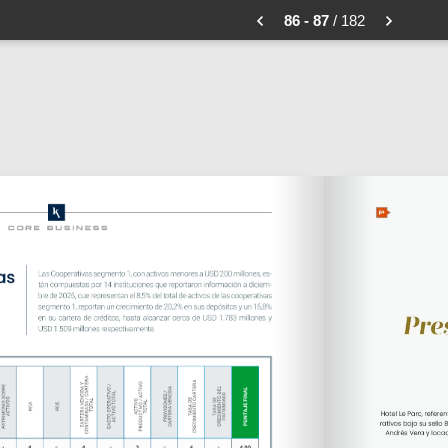
86 - 87
/ 182