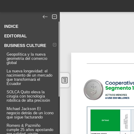
INDICE
EDITORIAL
BUSINESS CULTURE
Geopolítica y la nueva
geometría del comercio
global
La nueva longevidad: el
nacimiento de un mercado
que transformará el
Ecuador
SOLCA Quito eleva la
cirugía con tecnología
robótica de alta precisión
Michael Jackson El
negocio detrás de un ícono
que sigue facturando
Romero & Pazmiño
cumple 25 años apostando
por calidad, visión