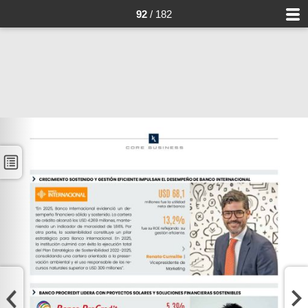
92
/ 182