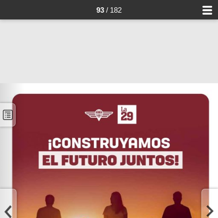
93
/ 182