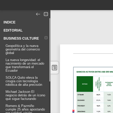
INDICE
EDITORIAL
BUSINESS CULTURE
Geopolítica y la nueva
geometría del comercio
global
La nueva longevidad: el
nacimiento de un mercado
que transformará el
Ecuador
SOLCA Quito eleva la
cirugía con tecnología
robótica de alta precisión
Michael Jackson El
negocio detrás de un ícono
que sigue facturando
Romero & Pazmiño
cumple 25 años apostando
por calidad, visión