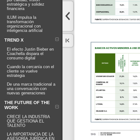
estratégica y solidez
financiera
ILUM impulsa la
transformación
organizacional con
inteligencia artificial
TREND X
El efecto Justin Bieber en
Coachella dispara el
consumo digital
Cuando la cercanía con el
cliente se vuelve
estrategia
De una marca tradicional a
una conversación con
nuevas generaciones
THE FUTURE OF THE
WORK
CRECE LA INDUSTRIA
QUE GESTIONA EL
TALENTO
LA IMPORTANCIA DE LA
ASESORÍA JURÍDICA EN