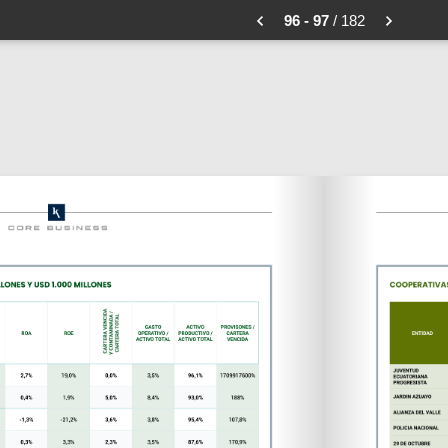
96 - 97
/ 182