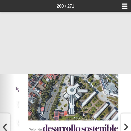
260
/ 271