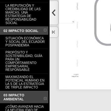
LA REPUTACIÓN Y
CREDIBILIDAD DE LAS
MARCAS, UNA
ESTRATEGIA DE
RESPONSABILIDAD
SOCIAL
02 IMPACTO SOCIAL
SITUACIÓN ECONÓMICA
Y SOCIAL DEL ECUADOR
POSPANDEMIA
PROPÓSITO Y
SOSTENIBILIDAD, GUÍA
PARA UN
COMPORTAMIENTO
EMPRESARIAL
RESPONSABLE
MAXIMIZANDO EL
POTENCIAL HUMANO EN
LA S DE LA ESTRATEGIA
DE TRIPLE IMPACTO
03 IMPACTO
AMBIENTAL
¿CÓMO AVANZAR HACIA
LA NEUTRALIDAD DE