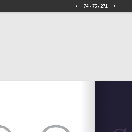
74 - 75
/ 271