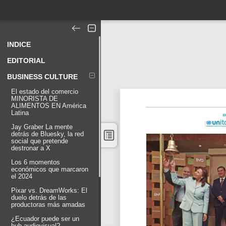
INDICE
EDITORIAL
BUSINESS CULTURE
El estado del comercio
MINORISTA DE
ALIMENTOS EN América
Latina
Jay Graber La mente
detrás de Bluesky, la red
social que pretende
destronar a X
Los 6 momentos
económicos que marcaron
el 2024
Pixar vs. DreamWorks: El
duelo detrás de las
productoras más amadas
¿Ecuador puede ser un
hub audiovisual?