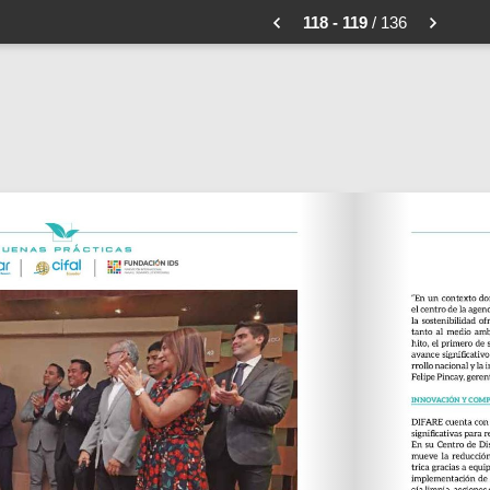
118 - 119
/ 136