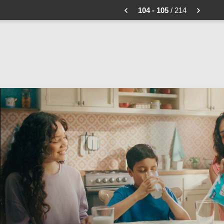
104 - 105
/ 214