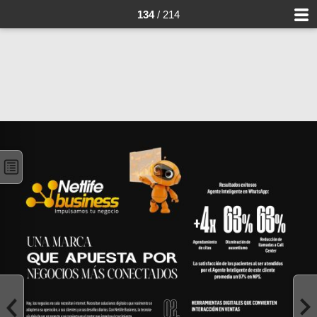
134
/ 214