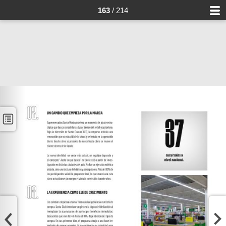
163
/ 214