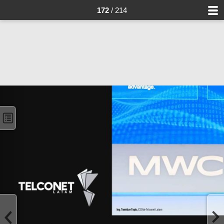
172
/ 214