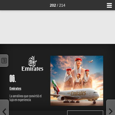
202
/ 214