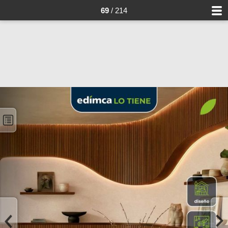
69
/ 214